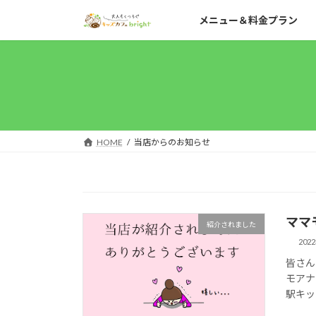
コ
ナ
メニュー＆料金プラン
ン
ビ
テ
ゲ
ン
ー
ツ
シ
へ
ョ
ス
ン
キ
に
ッ
移
HOME
当店からのお知らせ
プ
動
ママ
紹介されました
202
皆さん
モアナ
駅キッ