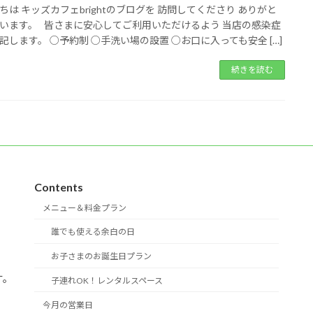
ちは キッズカフェbrightのブログを 訪問してくださり ありがと
います。 皆さまに安心してご利用いただけるよう 当店の感染症
記します。 ○予約制 ○手洗い場の設置 ○お口に入っても安全 […]
続きを読む
Contents
メニュー＆料金プラン
誰でも使える余白の日
お子さまのお誕生日プラン
す。
子連れOK！レンタルスペース
今月の営業日